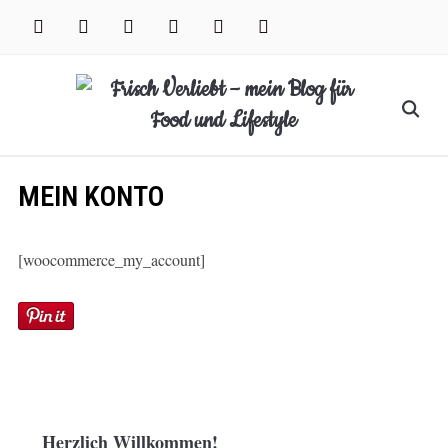
Skip
facebook
instagram
pinterest
twitter
xing
youtube
to
content
Search
for:
MEIN KONTO
[woocommerce_my_account]
Herzlich Willkommen!