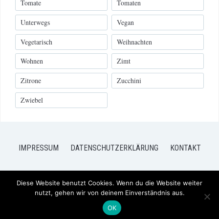
Tomate
Tomaten
Unterwegs
Vegan
Vegetarisch
Weihnachten
Wohnen
Zimt
Zitrone
Zucchini
Zwiebel
IMPRESSUM
DATENSCHUTZERKLÄRUNG
KONTAKT
Diese Website benutzt Cookies. Wenn du die Website weiter
nutzt, gehen wir von deinem Einverständnis aus.
COPYRIGHT © 2026 FRISCH VERLIEBT - MEIN BLOG FÜR FOOD UND
LIFESTYLE
— DESIGNED BY
WPZOOM
OK