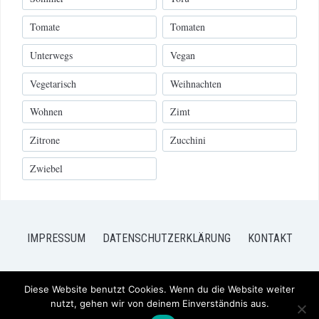
Tomate
Tomaten
Unterwegs
Vegan
Vegetarisch
Weihnachten
Wohnen
Zimt
Zitrone
Zucchini
Zwiebel
IMPRESSUM
DATENSCHUTZERKLÄRUNG
KONTAKT
Diese Website benutzt Cookies. Wenn du die Website weiter
nutzt, gehen wir von deinem Einverständnis aus.
COPYRIGHT © 2026 FRISCH VERLIEBT - MEIN BLOG FÜR FOOD UND
LIFESTYLE
— DESIGNED BY
WPZOOM