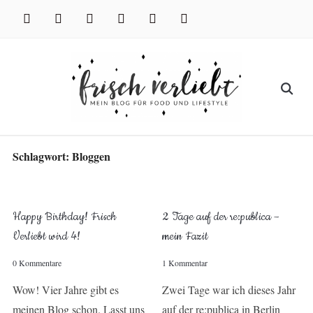
Skip
facebook
instagram
pinterest
twitter
xing
youtube
to
content
Search
for:
Schlagwort:
Bloggen
Happy Birthday! Frisch
2 Tage auf der re:publica –
Verliebt wird 4!
mein Fazit
0 Kommentare
1 Kommentar
Wow! Vier Jahre gibt es
Zwei Tage war ich dieses Jahr
meinen Blog schon. Lasst uns
auf der re:publica in Berlin