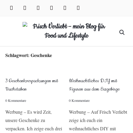
Skip
facebook
instagram
pinterest
twitter
xing
youtube
to
content
Search
for:
Schlagwort:
Geschenke
3 Geschenkverpackungen mit
Weihnachtliches DIY mit
Buchstaben
Figuren aus dem Erzgebirge
0 Kommentare
0 Kommentare
Werbung – Es wird Zeit,
Werbung – Auf Frisch Verliebt
unsere Geschenke zu
zeige ich euch ein
verpacken. Ich zeige euch drei
weihnachtliches DIY mit