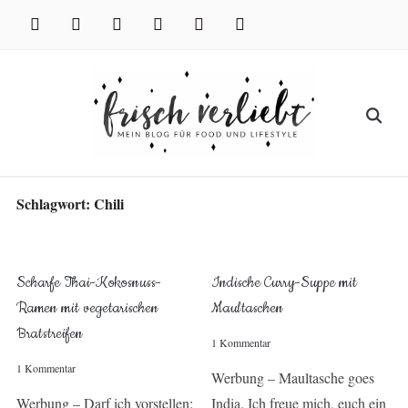
Skip
facebook
instagram
pinterest
twitter
xing
youtube
to
content
Search
for:
Schlagwort:
Chili
Scharfe Thai-Kokosnuss-
Indische Curry-Suppe mit
Ramen mit vegetarischen
Maultaschen
Bratstreifen
1 Kommentar
1 Kommentar
Werbung – Maultasche goes
Werbung – Darf ich vorstellen:
India. Ich freue mich, euch ein