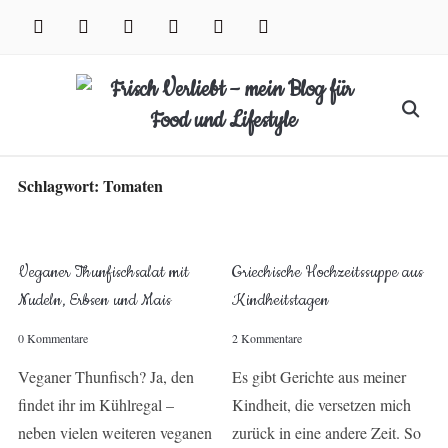
Skip
facebook
instagram
pinterest
twitter
xing
youtube
to
content
Search
for:
Schlagwort:
Tomaten
Veganer Thunfischsalat mit
Griechische Hochzeitssuppe aus
Nudeln, Erbsen und Mais
Kindheitstagen
0 Kommentare
2 Kommentare
Veganer Thunfisch? Ja, den
Es gibt Gerichte aus meiner
findet ihr im Kühlregal –
Kindheit, die versetzen mich
neben vielen weiteren veganen
zurück in eine andere Zeit. So