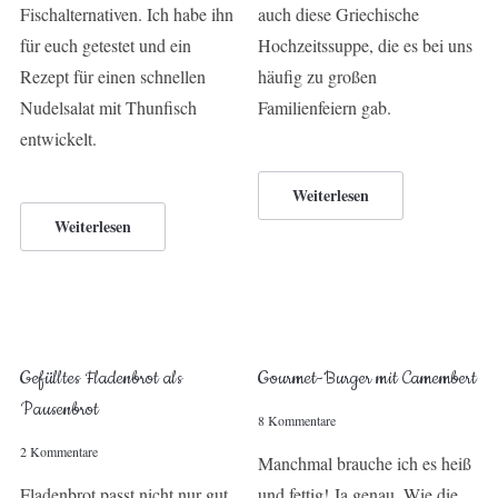
Fischalternativen. Ich habe ihn
auch diese Griechische
für euch getestet und ein
Hochzeitssuppe, die es bei uns
Rezept für einen schnellen
häufig zu großen
Nudelsalat mit Thunfisch
Familienfeiern gab.
entwickelt.
Weiterlesen
Weiterlesen
Gefülltes Fladenbrot als
Gourmet-Burger mit Camembert
Pausenbrot
8 Kommentare
2 Kommentare
Manchmal brauche ich es heiß
Fladenbrot passt nicht nur gut
und fettig! Ja genau. Wie die