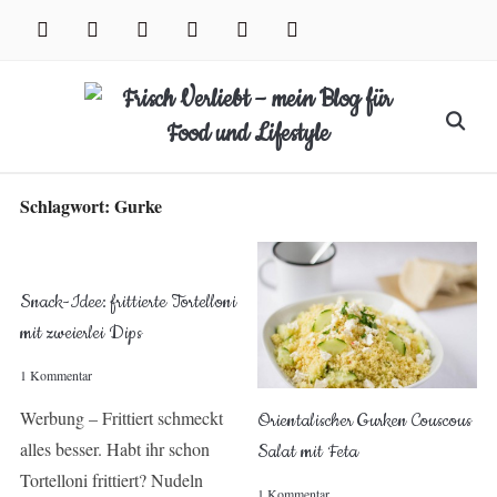
Skip
facebook
instagram
pinterest
twitter
xing
youtube
to
content
Search
for:
Schlagwort:
Gurke
Snack-Idee: frittierte Tortelloni
mit zweierlei Dips
1 Kommentar
Werbung – Frittiert schmeckt
Orientalischer Gurken Couscous
alles besser. Habt ihr schon
Salat mit Feta
Tortelloni frittiert? Nudeln
1 Kommentar