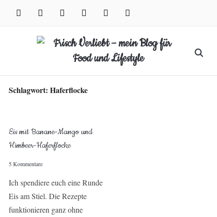
Skip
facebook
instagram
pinterest
twitter
xing
youtube
to
content
Search
for:
Schlagwort:
Haferflocke
Eis mit Banane-Mango und
Himbeer-Haferflocke
5 Kommentare
Ich spendiere euch eine Runde
Eis am Stiel. Die Rezepte
funktionieren ganz ohne