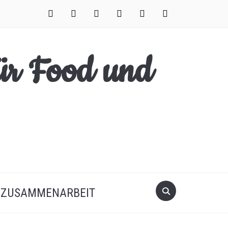
facebook
instagram
pinterest
twitter
xing
youtube
Search
ZUSAMMENARBEIT
for: