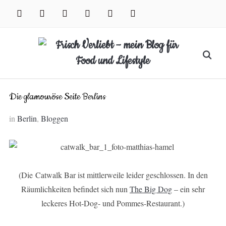
Skip
facebook
instagram
pinterest
twitter
xing
youtube
to
content
Search
for:
Die glamouröse Seite Berlins
in
Berlin
,
Bloggen
(Die Catwalk Bar ist mittlerweile leider geschlossen. In den
Räumlichkeiten befindet sich nun
The Big Dog
– ein sehr
leckeres Hot-Dog- und Pommes-Restaurant.)