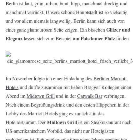
B
erlin ist laut, grün, urban, bunt, hipp, manchmal dreckig und
manchmal verrückt. Unsere schöne Hauptstadt ist so vielseitig
und vor allem niemals langweilig. Berlin kann sich auch von
Glitzer und
einer ganz glamourösen Seite zeigen. Ein bisschen
Eleganz
am
Potsdamer Platz
lassen sich zum Beispiel
finden.
Im November folgte ich einer Einladung des
Berliner Marriott
Hotels
und durfte zusammen mit lieben Blogger-Kollegen einen
Abend im
Midtown Grill
und in der
Catwalk Bar
verbringen.
Nach einem Begrüßungsdrink und den ersten Häppchen in der
Lobby des Marriott Hotels ging es zunächst in das
Midtown Grill
Hotelrestaurant. Der
ist ein Steakrestaurant nach
US-amerikanischem Vorbild, das nicht nur Hotelgästen
vorbehalten ist. Seit mittlerweile über neun Jahren ernähre ich