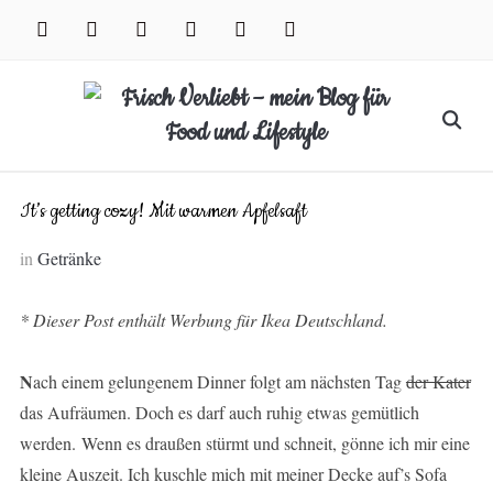
Skip
facebook
instagram
pinterest
twitter
xing
youtube
to
content
Search
for:
It’s getting cozy! Mit warmen Apfelsaft
in
Getränke
* Dieser Post enthält Werbung für Ikea Deutschland.
N
ach einem gelungenem Dinner folgt am nächsten Tag
der Kater
das Aufräumen. Doch es darf auch ruhig etwas gemütlich
werden. Wenn es draußen stürmt und schneit, gönne ich mir eine
kleine Auszeit. Ich kuschle mich mit meiner Decke auf’s Sofa