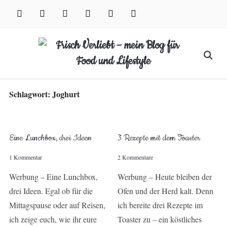
Skip
facebook
instagram
pinterest
twitter
xing
youtube
to
content
Search
for:
Schlagwort:
Joghurt
Eine Lunchbox, drei Ideen
3 Rezepte mit dem Toaster
1 Kommentar
2 Kommentare
Werbung – Eine Lunchbox,
Werbung – Heute bleiben der
drei Ideen. Egal ob für die
Ofen und der Herd kalt. Denn
Mittagspause oder auf Reisen,
ich bereite drei Rezepte im
ich zeige euch, wie ihr eure
Toaster zu – ein köstliches