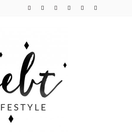
facebook
instagram
pinterest
twitter
xing
youtube