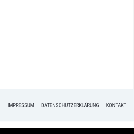
IMPRESSUM
DATENSCHUTZERKLÄRUNG
KONTAKT
26 FRISCH VERLIEBT - MEIN BLOG FÜR FOOD UND LIFESTYLE
— DESIG