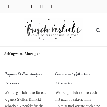
Skip
facebook
instagram
pinterest
twitter
xing
youtube
to
content
Search
for:
Schlagwort:
Marzipan
Veganes Stollen Konfekt
Gestürzter Apfelkuchen
1 Kommentar
2 Kommentare
Werbung – Ich habe für euch
Werbung – Ich nehme euch
veganes Stollen Konfekt
mit nach Frankreich ins
gebacken – perfekt für die
Loiretal und verrate euch eine