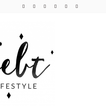
facebook
instagram
pinterest
twitter
xing
youtube