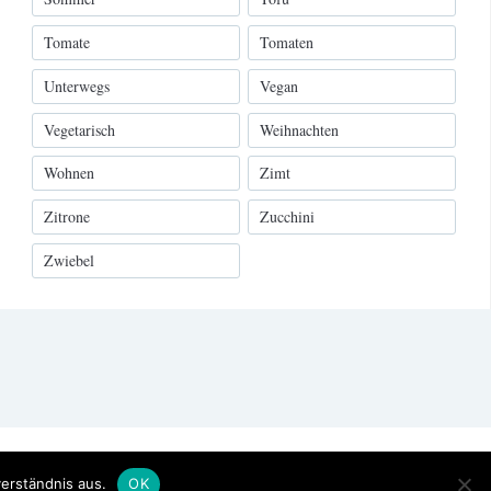
Tomate
Tomaten
Unterwegs
Vegan
Vegetarisch
Weihnachten
Wohnen
Zimt
Zitrone
Zucchini
Zwiebel
NED BY
WPZOOM
erständnis aus.
OK