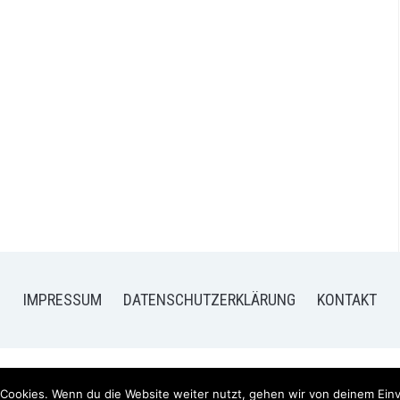
IMPRESSUM
DATENSCHUTZERKLÄRUNG
KONTAKT
26 FRISCH VERLIEBT - MEIN BLOG FÜR FOOD UND LIFESTYLE
— DESIG
Cookies. Wenn du die Website weiter nutzt, gehen wir von deinem Einv