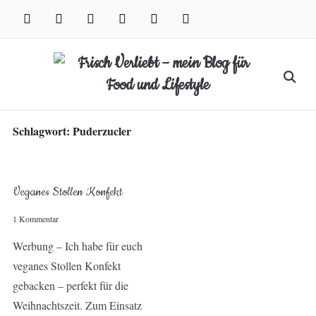
Skip
facebook
instagram
pinterest
twitter
xing
youtube
to
content
Search
for:
Schlagwort:
Puderzucler
Veganes Stollen Konfekt
1 Kommentar
Werbung – Ich habe für euch
veganes Stollen Konfekt
gebacken – perfekt für die
Weihnachtszeit. Zum Einsatz