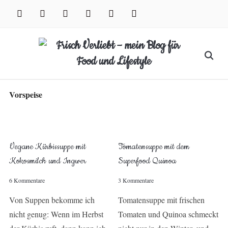
Skip
facebook
instagram
pinterest
twitter
xing
youtube
to
content
Search
for:
Vorspeise
Vegane Kürbissuppe mit
Tomatensuppe mit dem
Kokosmilch und Ingwer
Superfood Quinoa
6 Kommentare
3 Kommentare
Von Suppen bekomme ich
Tomatensuppe mit frischen
nicht genug: Wenn im Herbst
Tomaten und Quinoa schmeckt