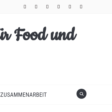
facebook
instagram
pinterest
twitter
xing
youtube
Search
ZUSAMMENARBEIT
for: