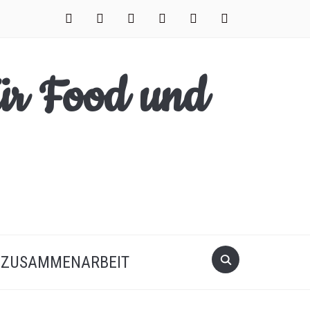
facebook
instagram
pinterest
twitter
xing
youtube
Search
ZUSAMMENARBEIT
for: