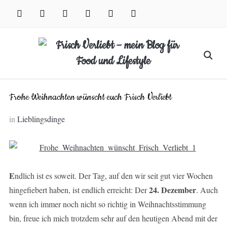
Skip
facebook
instagram
pinterest
twitter
xing
youtube
to
content
Search
for:
Frohe Weihnachten wünscht euch Frisch Verliebt
in
Lieblingsdinge
E
ndlich ist es soweit. Der Tag, auf den wir seit gut vier Wochen
24. Dezember
hingefiebert haben, ist endlich erreicht: Der
. Auch
wenn ich immer noch nicht so richtig in Weihnachtsstimmung
bin, freue ich mich trotzdem sehr auf den heutigen Abend mit der