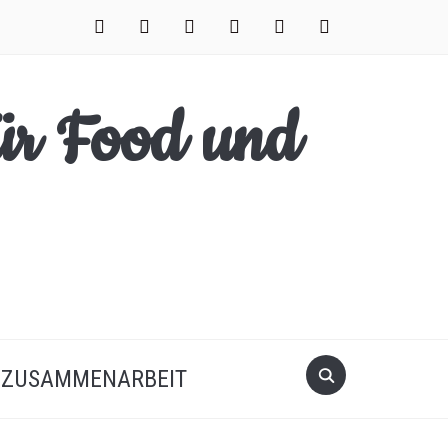
facebook
instagram
pinterest
twitter
xing
youtube
Search
ZUSAMMENARBEIT
for: