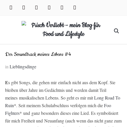
Skip
facebook
instagram
pinterest
twitter
xing
youtube
to
content
Search
for:
Der Soundtrack meines Lebens #4
in
Lieblingsdinge
E
s gibt Songs, die gehen mir einfach nicht aus dem Kopf. Sie
bleiben über Jahre im Gedächtnis und werden damit Teil
meines musikalischen Lebens. So geht es mir mit
Long Road To
Ruin
*. Seit meinem Schulabschluss verfolgen mich die
Foo
Fighters
* und ganz besonders dieses eine Lied. Es symbolisiert
für mich Freiheit und Neuanfang (auch wenn das nicht ganz zum