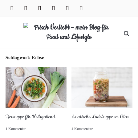
Skip
facebook
instagram
pinterest
twitter
xing
youtube
to
content
Search
for:
Schlagwort:
Erbse
Reissuppe für Heiligabend
Asiatische Nudelsuppe im Glas
1 Kommentar
4 Kommentare