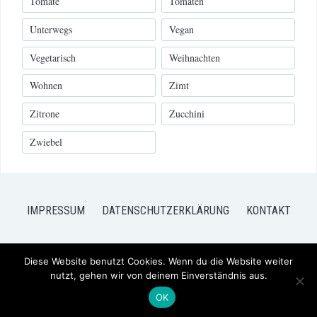
Tomate
Tomaten
Unterwegs
Vegan
Vegetarisch
Weihnachten
Wohnen
Zimt
Zitrone
Zucchini
Zwiebel
IMPRESSUM
DATENSCHUTZERKLÄRUNG
KONTAKT
Diese Website benutzt Cookies. Wenn du die Website weiter
nutzt, gehen wir von deinem Einverständnis aus.
COPYRIGHT © 2026 FRISCH VERLIEBT - MEIN BLOG FÜR FOOD UND
LIFESTYLE
— DESIGNED BY
WPZOOM
OK