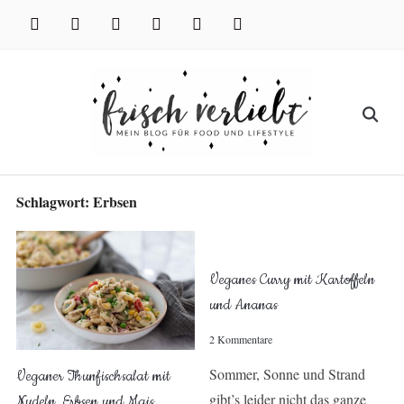
Skip
facebook
instagram
pinterest
twitter
xing
youtube
to
content
Search
for:
Schlagwort:
Erbsen
Veganes Curry mit Kartoffeln
und Ananas
2 Kommentare
Sommer, Sonne und Strand
Veganer Thunfischsalat mit
gibt’s leider nicht das ganze
Nudeln, Erbsen und Mais