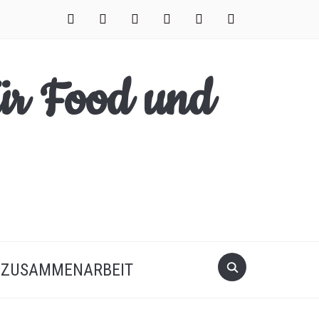
facebook
instagram
pinterest
twitter
xing
youtube
Search
ZUSAMMENARBEIT
for: