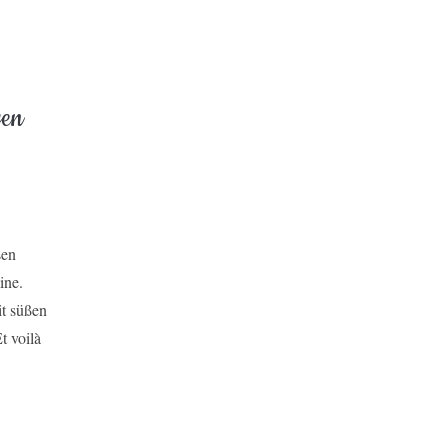
gen
sen
ine.
it süßen
t voilà