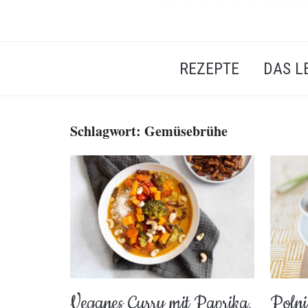
REZEPTE
DAS L
Schlagwort:
Gemüsebrühe
Veganes Curry mit Paprika,
Polni