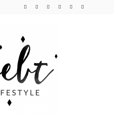
facebook
instagram
pinterest
twitter
xing
youtube