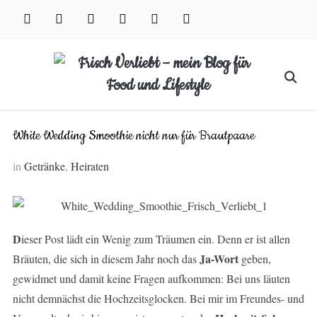
Skip
facebook
instagram
pinterest
twitter
xing
youtube
to
content
Search
for:
White Wedding Smoothie nicht nur für Brautpaare
in
Getränke
,
Heiraten
D
ieser Post lädt ein Wenig zum Träumen ein. Denn er ist allen
Ja-Wort
Bräuten, die sich in diesem Jahr noch das
geben,
gewidmet und damit keine Fragen aufkommen: Bei uns läuten
nicht demnächst die Hochzeitsglocken. Bei mir im Freundes- und