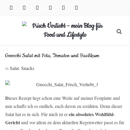
Skip
facebook
instagram
pinterest
twitter
xing
youtube
to
content
Search
for:
Gnocchi Salat mit Feta, Tomaten und Basilikum
in
Salat
,
Snacks
D
ieses Rezept liegt schon eine Weile auf meiner Festplatte und
nun schaffe ich es endlich, euch davon zu erzählen. Denn dieser
ein absolutes Wohlfühl-
Salat hat es in sich. Für mich ist er
Gericht
und vor allem zu dem aktuellen Regenwetter passt es für