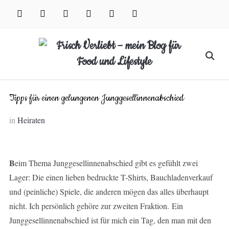
Skip
facebook
instagram
pinterest
twitter
xing
youtube
to
content
Search
for:
Tipps für einen gelungenen Junggesellinnenabschied
in
Heiraten
B
eim Thema Junggesellinnenabschied gibt es gefühlt zwei
Lager: Die einen lieben bedruckte T-Shirts, Bauchladenverkauf
und (peinliche) Spiele, die anderen mögen das alles überhaupt
nicht. Ich persönlich gehöre zur zweiten Fraktion. Ein
Junggesellinnenabschied ist für mich ein Tag, den man mit den