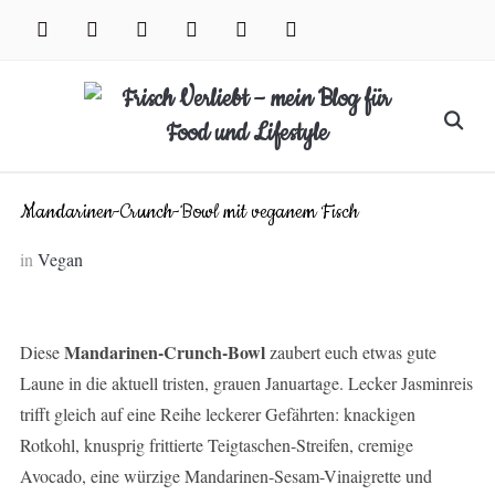
Skip
facebook
instagram
pinterest
twitter
xing
youtube
to
content
Search
for:
Mandarinen-Crunch-Bowl mit veganem Fisch
in
Vegan
Mandarinen-Crunch-Bowl
Diese
zaubert euch etwas gute
Laune in die aktuell tristen, grauen Januartage. Lecker Jasminreis
trifft gleich auf eine Reihe leckerer Gefährten: knackigen
Rotkohl, knusprig frittierte Teigtaschen-Streifen, cremige
Avocado, eine würzige Mandarinen-Sesam-Vinaigrette und