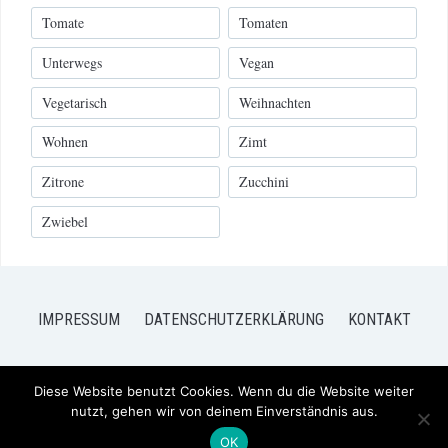
Tomate
Tomaten
Unterwegs
Vegan
Vegetarisch
Weihnachten
Wohnen
Zimt
Zitrone
Zucchini
Zwiebel
IMPRESSUM
DATENSCHUTZERKLÄRUNG
KONTAKT
Diese Website benutzt Cookies. Wenn du die Website weiter
nutzt, gehen wir von deinem Einverständnis aus.
COPYRIGHT © 2026 FRISCH VERLIEBT - MEIN BLOG FÜR FOOD UND
LIFESTYLE
— DESIGNED BY
WPZOOM
OK