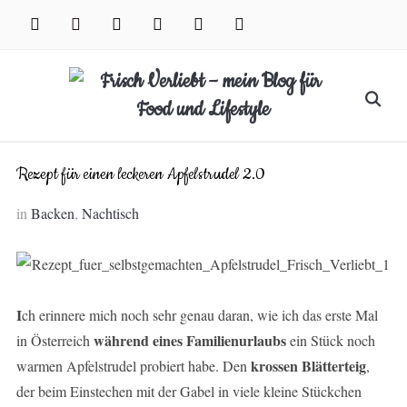
Skip
facebook
instagram
pinterest
twitter
xing
youtube
to
content
Search
for:
Rezept für einen leckeren Apfelstrudel 2.0
in
Backen
,
Nachtisch
I
ch erinnere mich noch sehr genau daran, wie ich das erste Mal
während eines Familienurlaubs
in Österreich
ein Stück noch
krossen Blätterteig
warmen Apfelstrudel probiert habe. Den
,
der beim Einstechen mit der Gabel in viele kleine Stückchen