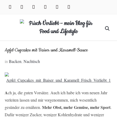
Skip
facebook
instagram
pinterest
twitter
xing
youtube
to
content
Search
for:
Apfel-Cupcakes mit Baiser und Karamell-Sauce
in
Backen
,
Nachtisch
A
ch ja, die guten Vorsätze. Auch ich habe ich vom neuen Jahr
verleiten lassen und mir vorgenommen, mich wesentlich
Mehr Obst, mehr Gemüse, mehr Sport
gesünder zu ernähren.
.
Dafür weniger Zucker, weniger Kohlenhydrate und weniger