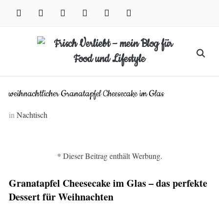
Skip
facebook
instagram
pinterest
twitter
xing
youtube
to
content
Search
for:
weihnachtlicher Granatapfel Cheesecake im Glas
in
Nachtisch
* Dieser Beitrag enthält Werbung.
Granatapfel Cheesecake im Glas – das perfekte
Dessert für Weihnachten