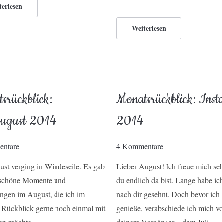
terlesen
Weiterlesen
srückblick:
Monatsrückblick: Inst
August 2014
2014
ntare
4 Kommentare
st verging in Windeseile. Es gab
Lieber August! Ich freue mich seh
e schöne Momente und
du endlich da bist. Lange habe ic
ngen im August, die ich im
nach dir gesehnt. Doch bevor ich
 Rückblick gerne noch einmal mit
genieße, verabschiede ich mich v
len möchte.
deinem Vorgänger – dem Juli.