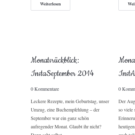
Weiterlesen
Wei
Monatsrückblick:
Monat
InstaSeptember 2014
Inst
0 Kommentare
0 Komme
Leckere Rezepte, mein Geburtstag, unser
Der Augu
Umzug, eine Buchempfehlung – der
so viel
September war ein ganz schön
Erinneru
aufregender Monat. Glaubt ihr nicht?
heutigen
Dann seht selbst.
euch tei