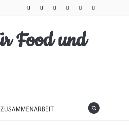
facebook
instagram
pinterest
twitter
xing
youtube
Search
ZUSAMMENARBEIT
for: