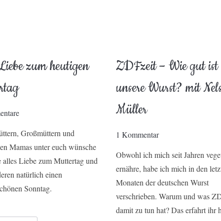
 Liebe zum heutigen
ZDFzeit – Wie gut ist
rtag
unsere Wurst? mit Nel
Müller
ntare
ttern, Großmüttern und
1 Kommentar
en Mamas unter euch wünsche
Obwohl ich mich seit Jahren vege
e alles Liebe zum Muttertag und
ernähre, habe ich mich in den letz
deren natürlich einen
Monaten der deutschen Wurst
chönen Sonntag.
verschrieben. Warum und was ZD
damit zu tun hat? Das erfahrt ihr 