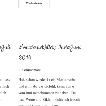
Weiterlesen
aJuli
Monatsrückblick: InstaJuni
2014
2 Kommentare
r, dass
Hui, schon wieder ist ein Monat vorbei
h mich
und ich habe das Gefühl, kaum etwas
 dich
vom Juni mitbekommen zu haben. Ein
on
paar Worte und Bilder möchte ich jedoch
mit euch teilen. Viel Spaß!