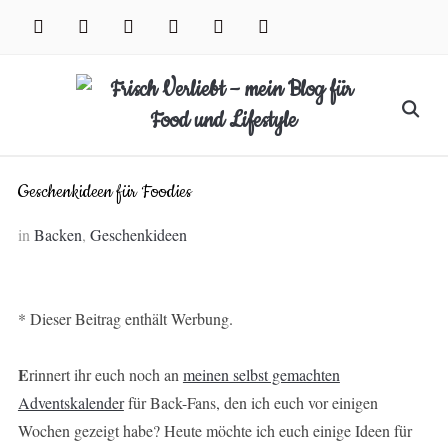
Skip
facebook
instagram
pinterest
twitter
xing
youtube
to
content
Search
for:
Geschenkideen für Foodies
in
Backen
,
Geschenkideen
* Dieser Beitrag enthält Werbung.
E
rinnert ihr euch noch an
meinen selbst gemachten
Adventskalender
für Back-Fans, den ich euch vor einigen
Wochen gezeigt habe? Heute möchte ich euch einige Ideen für