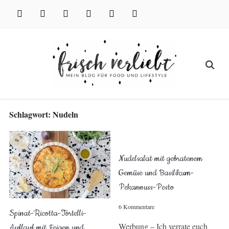
Skip
facebook
instagram
pinterest
twitter
xing
youtube
to
content
Search
for:
Schlagwort:
Nudeln
Nudelsalat mit gebratenem
Gemüse und Basilikum-
Pekannuss-Pesto
6 Kommentare
Spinat-Ricotta-Tortelli-
Werbung – Ich verrate euch
Auflauf mit Feigen und