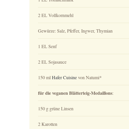
2 EL Vollkornmehl
Gewürze: Salz, Pfeffer, Ingwer, Thymian
1 EL Senf
2 EL Sojasauce
150 ml
Hafer Cuisine
von Natumi*
für die veganen Blätterteig-Medaillons
:
150 g grüne Linsen
2 Karotten