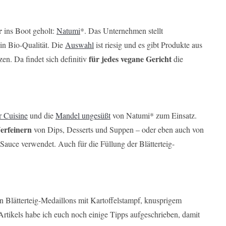
r
ins Boot geholt:
Natumi
*. Das Unternehmen stellt
in Bio-Qualität. Die
Auswahl
ist riesig und es gibt Produkte aus
für jedes vegane Gericht
en. Da findet sich definitiv
die
r Cuisine
und die
Mandel ungesüßt
von Natumi* zum Einsatz.
erfeinern
von Dips, Desserts und Suppen – oder eben auch von
z-Sauce verwendet. Auch für die Füllung der Blätterteig-
n Blätterteig-Medaillons mit Kartoffelstampf, knusprigem
rtikels habe ich euch noch einige Tipps aufgeschrieben, damit