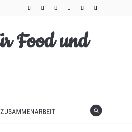
facebook
instagram
pinterest
twitter
xing
youtube
Search
ZUSAMMENARBEIT
for: