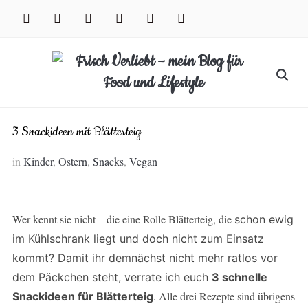
Skip
facebook
instagram
pinterest
twitter
xing
youtube
to
content
Search
for:
3 Snackideen mit Blätterteig
in
Kinder
,
Ostern
,
Snacks
,
Vegan
Wer kennt sie nicht – die eine Rolle Blätterteig, die
schon ewig
im Kühlschrank liegt und doch nicht zum Einsatz
kommt? Damit ihr demnächst nicht mehr ratlos vor
dem Päckchen steht, verrate ich euch
3 schnelle
. Alle drei Rezepte sind übrigens
Snackideen für Blätterteig