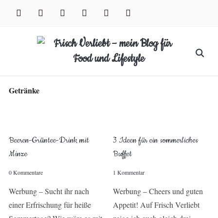
Skip
facebook
instagram
pinterest
twitter
xing
youtube
to
content
Search
for:
Getränke
Beeren-Grüntee-Drink mit
3 Ideen für ein sommerliches
Minze
Buffet
0 Kommentare
1 Kommentar
Werbung – Sucht ihr nach
Werbung – Cheers und guten
einer Erfrischung für heiße
Appetit! Auf Frisch Verliebt