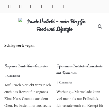
Skip
facebook
instagram
pinterest
twitter
xing
youtube
to
content
Search
for:
Schlagwort:
vegan
Veganes Zimt-Nuss-Granola
Pflaumen-Zwiebel-Marmelade
mit Rosmarin
1 Kommentar
1 Kommentar
Auf Frisch Verliebt verrate ich
euch das Rezept für veganes
Werbung – Marmelade kann
Zimt-Nuss-Granola aus dem
viel mehr als nur Frühstück.
Ofen. Es besteht nur aus sechs
Ich verrate euch ein Rezept für