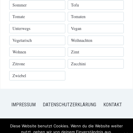
Sommer
Tofu
Tomate
Tomaten
Unterwegs
Vegan
Vegetarisch
Weihnachten
Wohnen
Zimt
Zitrone
Zucchini
Zwiebel
IMPRESSUM
DATENSCHUTZERKLÄRUNG
KONTAKT
Diese Website benutzt Cookies. Wenn du die Website weiter
nutzt, gehen wir von deinem Einverständnis aus.
COPYRIGHT © 2026 FRISCH VERLIEBT - MEIN BLOG FÜR FOOD UND